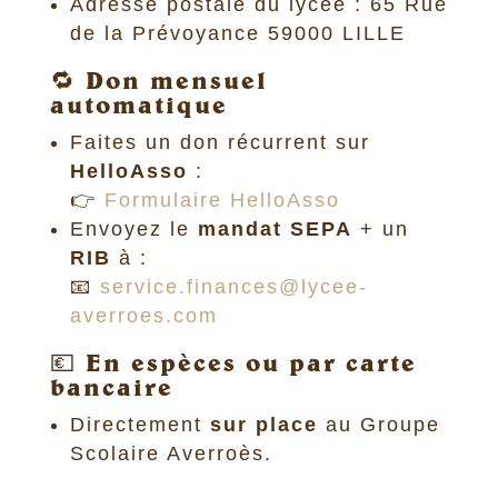
Adresse postale du lycée : 65 Rue
de la Prévoyance 59000 LILLE
🔁 Don mensuel
automatique
Faites un don récurrent sur
HelloAsso
:
👉
Formulaire HelloAsso
Envoyez le
mandat SEPA
+ un
RIB
à :
📧
service.finances@lycee-
averroes.com
💶 En espèces ou par carte
bancaire
Directement
sur place
au Groupe
Scolaire Averroès.