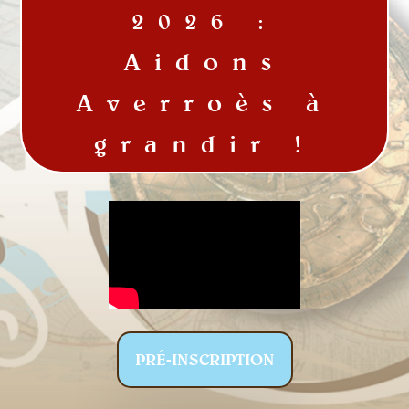
2026 :
Aidons
Averroès à
grandir !
PRÉ-INSCRIPTION