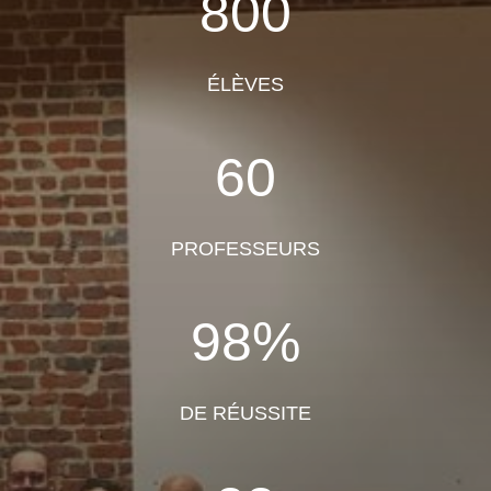
800
ÉLÈVES
60
PROFESSEURS
98
%
DE RÉUSSITE