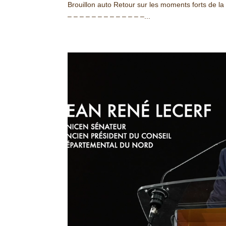
Brouillon auto Retour sur les moments forts de la 
– – – – – – – – – – – – –...