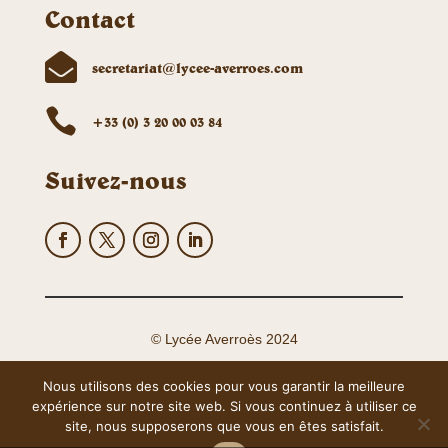
Contact

secretariat@lycee-averroes.com

+33 (0) 3 20 00 03 84
Suivez-nous
© Lycée Averroès 2024
Nous utilisons des cookies pour vous garantir la meilleure
Mentions légales
expérience sur notre site web. Si vous continuez à utiliser ce
site, nous supposerons que vous en êtes satisfait.
Politique de confidentialité